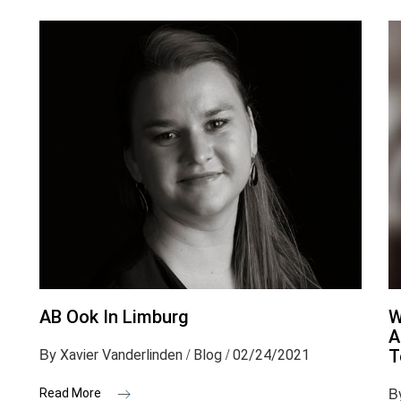
AB Ook In Limburg
W
A
By
/
/
T
Xavier Vanderlinden
Blog
02/24/2021
B
Read More