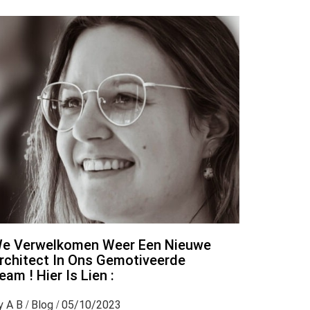
e Verwelkomen Weer Een Nieuwe
rchitect In Ons Gemotiveerde
eam ! Hier Is Lien :
y
/
/
A B
Blog
05/10/2023