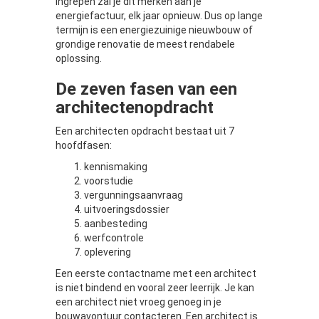
ingrepen zal je dit merken aan je
energiefactuur, elk jaar opnieuw. Dus op lange
termijn is een energiezuinige nieuwbouw of
grondige renovatie de meest rendabele
oplossing.
De zeven fasen van een
architectenopdracht
Een architecten opdracht bestaat uit 7
hoofdfasen:
kennismaking
voorstudie
vergunningsaanvraag
uitvoeringsdossier
aanbesteding
werfcontrole
oplevering
Een eerste contactname met een architect
is niet bindend en vooral zeer leerrijk. Je kan
een architect niet vroeg genoeg in je
bouwavontuur contacteren. Een architect is