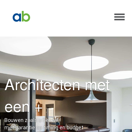
Architecten met
een +
Bouwen zoals u het wil,
met garantie op timing en budget