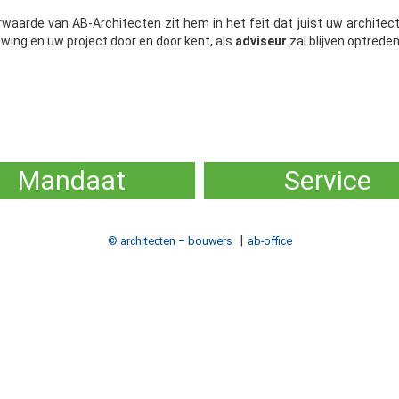
aarde van AB-Architecten zit hem in het feit dat juist uw architect
wing en uw project door en door kent, als
adviseur
zal blijven optrede
Mandaat
Service
© architecten – bouwers
ab-office