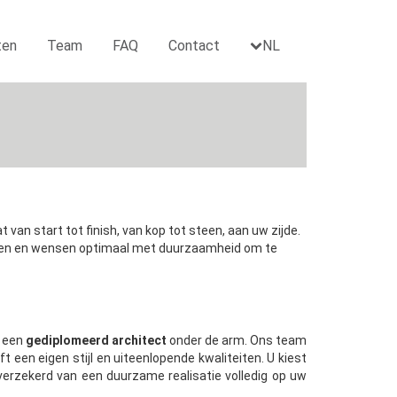
ten
Team
FAQ
Contact
NL
 van start tot finish, van kop tot steen, aan uw zijde.
kheden en wensen optimaal met duurzaamheid om te
s een
gediplomeerd architect
onder de arm. Ons team
eft een eigen stijl en uiteenlopende kwaliteiten. U kiest
verzekerd van een duurzame realisatie volledig op uw