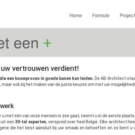
Home
Formule
Projec
et een
+
 uw vertrouwen verdient!
 die een bouwproces in goede banen kan leiden.
De AB-Architect staat
raject, maar ook bij het maken van de juiste keuzes om met uw mogelij
werk
 u met één van onze mensen in zee gaat, neemt u in de eerste plaat
 uit een
30-tal experten
, verspreid over heel België. Elke architect he
egene die het best aansluit bij uw smaak en behoeften en zo bent u 