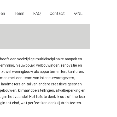
ten
Team
FAQ
Contact
NL
eeft een veelzijdige multidisciplinaire aanpak en
stemming, nieuwbouw, verbouwingen, renovatie en
or zowel woningbouw als appartementen, kantoren,
amen met een team van interieurvormgevers,
, landmeters en tal van andere creatieve geesten.
n gebouwen, klimaatdoelstellingen, afvalbeperking en
g in het vaandel. Het liefste denk ik out-of-the-box
gin tot eind, wat perfect kan dankzij Architecten-