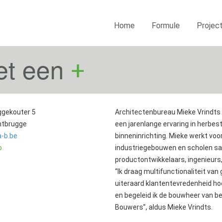
Home
Formule
Projec
et een
+
ggekouter 5
Architectenbureau Mieke Vrindts h
ntbrugge
een jarenlange ervaring in herbe
-b.be
binneninrichting. Mieke werkt vo
o
industriegebouwen en scholen s
productontwikkelaars, ingenieurs
“Ik draag multifunctionaliteit va
uiteraard klantentevredenheid hoo
en begeleid ik de bouwheer van be
Bouwers”, aldus Mieke Vrindts.