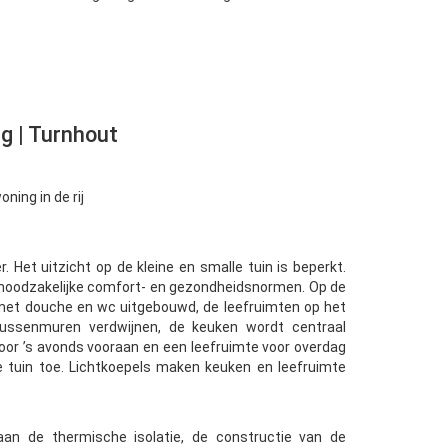
g | Turnhout
ing in de rij
r. Het uitzicht op de kleine en smalle tuin is beperkt.
 noodzakelijke comfort- en gezondheidsnormen. Op de
met douche en wc uitgebouwd, de leefruimten op het
 Tussenmuren verdwijnen, de keuken wordt centraal
oor ’s avonds vooraan en een leefruimte voor overdag
de tuin toe. Lichtkoepels maken keuken en leefruimte
an de thermische isolatie, de constructie van de