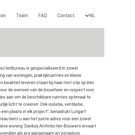
ten
Team
FAQ
Contact
NL
tectenbureau is gespecialiseerd in zowel
ing van woningen, praktijkruimtes en kleine
kwaliteit leveren staan bij haar met stip op één.
t voor de wensen van de bouwheer en respect voor
alles aan om de beschikbare ruimtes optimaal te
jk licht te creëren. Ook isolatie, ventilatie,
een plaats in elk project”, benadrukt Lutgart
ureau bent u aan het juiste adres voor een zowel
tieve woning. Dankzij Architecten-Bouwers ervaart
vendien als erg aangenaam en zorgeloos.