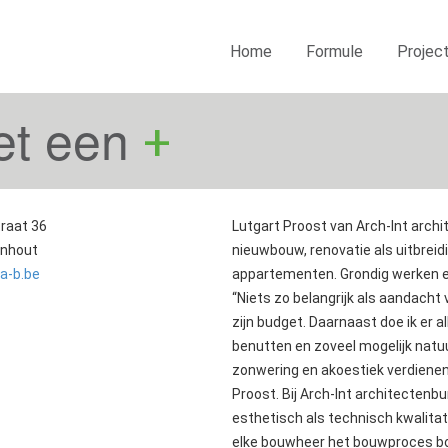
Home
Formule
Projec
et een
+
raat 36
Lutgart Proost van Arch-Int archi
rnhout
nieuwbouw, renovatie als uitbreid
a-b.be
appartementen. Grondig werken en 
“Niets zo belangrijk als aandach
zijn budget. Daarnaast doe ik er 
benutten en zoveel mogelijk natuurli
zonwering en akoestiek verdienen 
Proost. Bij Arch-Int architectenb
esthetisch als technisch kwalita
elke bouwheer het bouwproces bo