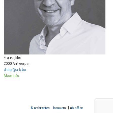
Frankrijklei
2000 Antwerpen
didier@a-b.be
Meer info
© architecten – bouwers
ab-office