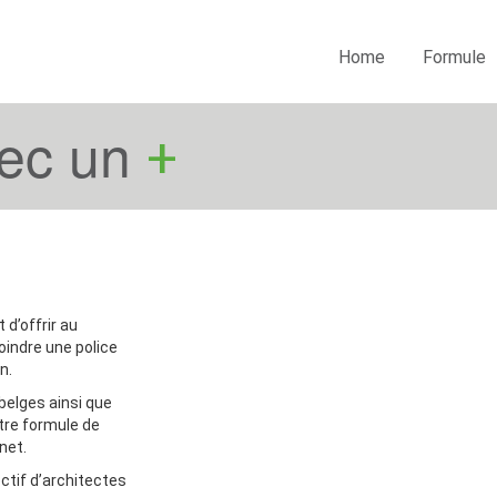
Home
Formule
vec un
+
d’offrir au
oindre une police
n.
elges ainsi que
tre formule de
net.
ctif d’architectes