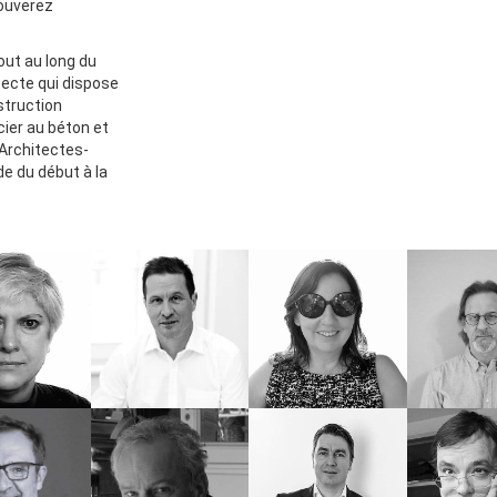
rouverez
out au long du
tecte qui dispose
struction
cier au béton et
 Architectes-
de du début à la