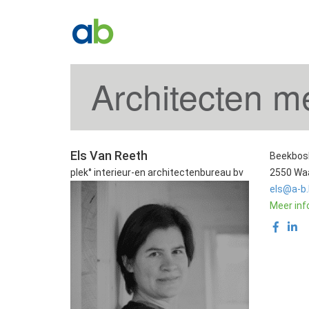
Architecten m
Els Van Reeth
Beekbos
plek° interieur-en architectenbureau bv
2550 Waa
els@a-b
Meer inf