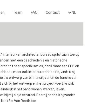
ten
Team
FAQ
Contact
NL
k°
interieur- en architectenbureau spitst zich toe op
panden met een geschiedenis en historische
oren tot haar specialisaties, denk maar aan EPB en
chitect, maar ook interieurarchitect is, vindt u bij
ie uw ontwerp van binnenuit, vanuit de functie van
 zich bij het ontwerp en het project voelt, vind ik
teindelijk in het pand wonen, werken, leven.
 bij mij altijd centraal. Daarbij hecht ik bijzonder
, licht Els Van Reeth toe.