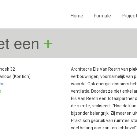
Home
Formule
Projec
et een
+
hoek 32
Architecte Els Van Reeth van
ple
rloos (Kontich)
verbouwingen, voornamelijk van 
.be
waarde. Ook energie-dossiers beh
o
ventilatie. Doordat ze niet enkel ar
Els Van Reeth een totaalpartner d
de ruimte, realiseert. “Hoe de klant
bijzonder belangrijk. Zij moeten ui
Praktisch gebruik van ruimtes staat
veel belang aan zon- en lichtinval”